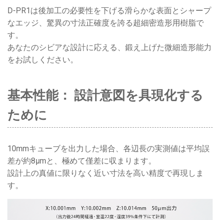
D-PR1は後加工の必要性を下げる滑らかな表面とシャープ
なエッジ、驚異の寸法正確度を誇る超細密造形用樹脂で
す。
あなたのシビアな設計に応える、鍛え上げた微細造形能力
をお試しください。
基本性能： 設計意図を具現化する
ために
10mmキューブを出力した場合、各辺長の実測値は平均誤
差が約8μmと、極めて僅差に収まります。
設計上の真値に限りなく近い寸法を高い精度で再現しま
す。