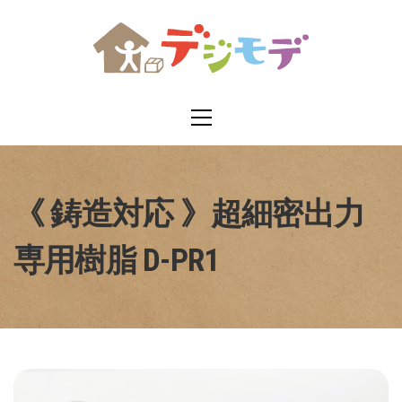
コ
ン
テ
ン
メ
ツ
イ
へ
ン
ス
メ
キ
ニ
ッ
《 鋳造対応 》超細密出力
ュ
プ
ー
専用樹脂 D-PR1